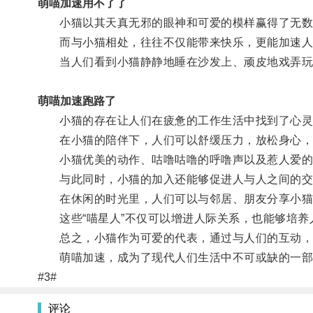
萌喵加速用不了了
小猫以其天真无邪的眼神和可爱的模样赢得了无数
而与小猫相处，往往不仅能带来快乐，更能加速人
当人们看到小猫静静地睡在沙发上、顽皮地戏弄玩具
萌喵加速跑路了
小猫的存在让人们在疲惫的工作生活中找到了心灵
在小猫的陪伴下，人们可以舒缓压力，放松身心，
小猫优美的动作、咕噜咕噜的呼噜声以及惹人爱的眼
与此同时，小猫的加入还能够促进人与人之间的交
在休闲的时光里，人们可以与邻居、朋友分享小猫
这些“喵星人”不仅可以增进人际关系，也能够培养
总之，小猫作为可爱的代表，通过与人们的互动，不
萌喵加速，成为了现代人们生活中不可或缺的一部
#3#
评论