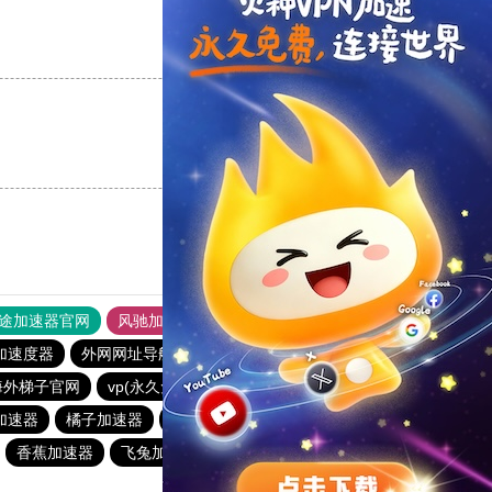
支持
[0]
反对
[0]
支持
[0]
反对
[0]
途加速器官网
风驰加速器
旋风加速器
加速度器
外网网址导航
软件中心
暴雪加速器
海外梯子官网
vp(永久免费)加速器
veee加速器
速鹰666
o加速器
橘子加速器
暴雪加速器
veee加速器
荔枝加速器
香蕉加速器
飞兔加速器
点点加速器
hammer加速器