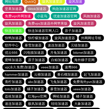
网站地图
QuickQ
旋风加速度器
旋风加速
坚果加速器
tiktok加速器
狗急加速器官网
免费vqn外网加速
小蓝鸟
优途加速器官网
风驰加速器
旋风加速器
免费vps加速器外网苹果版
旋风加速度器
快连加速器
快连加速器官网入口
原子加速器
快鸭加速器
快柠檬加速器
旋风加速度器
外网网址导航
软件中心
暴雪加速器
速连加速器
元链加速器
优云666
闪电猫加速器
月兔加速器
bitznet加速器
蜜蜂加速器
原子加速器
白鲸加速器
海外梯子官网
vp(永久免费)加速器
veee加速器
速鹰666
hammer加速器
云梯加速器
番石榴加速器
起飞加速器
青柠加速器
abc加速器
飞兔加速器
免费海外pvn加速器
toto加速器
橘子加速器
暴雪加速器
veee加速器
荔枝加速器
红海pro官网
啊哈加速器
橘子加速器
速连加速器
极风加速器
哇哇加速器
大象加速器