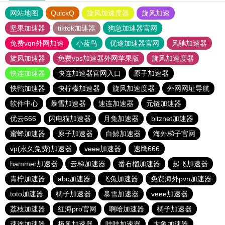
网站地图
QuickQ
旋风加速度器
旋风加速
坚果加速器
tiktok加速器
狗急加速器官网
免费vqn外网加速
小蓝鸟
优途加速器官网
风驰加速器
旋风加速器
免费vps加速器外网苹果版
旋风加速度器
快连加速器
快连加速器官网入口
原子加速器
快鸭加速器
快柠檬加速器
旋风加速度器
外网网址导航
软件中心
暴雪加速器
速连加速器
元链加速器
优云666
闪电猫加速器
月兔加速器
bitznet加速器
蜜蜂加速器
原子加速器
白鲸加速器
海外梯子官网
vp(永久免费)加速器
veee加速器
速鹰666
hammer加速器
云梯加速器
番石榴加速器
起飞加速器
青柠加速器
abc加速器
飞兔加速器
免费海外pvn加速器
toto加速器
橘子加速器
暴雪加速器
veee加速器
荔枝加速器
红海pro官网
啊哈加速器
橘子加速器
速连加速器
极风加速器
哇哇加速器
大象加速器