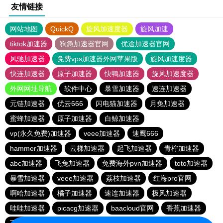
友情链接
网站地图
QuickQ
旋风加速度器
旋风加速
tiktok加速器
狗急加速器官网
优途加速器官网
风驰加速器
免费vps加速器外网苹果版
旋风加速度器
快连加速器
原子加速器
快鸭加速器
旋风加速度器
外网网址导航
软件中心
暴雪加速器
速连加速器
元链加速器
优云666
闪电猫加速器
月兔加速器
蜜蜂加速器
原子加速器
白鲸加速器
vp(永久免费)加速器
veee加速器
速鹰666
hammer加速器
云梯加速器
起飞加速器
青柠加速器
abc加速器
飞兔加速器
免费海外pvn加速器
toto加速器
暴雪加速器
veee加速器
荔枝加速器
红海pro官网
啊哈加速器
橘子加速器
速连加速器
极风加速器
哇哇加速器
picacg加速器
baacloud官网
香蕉加速器