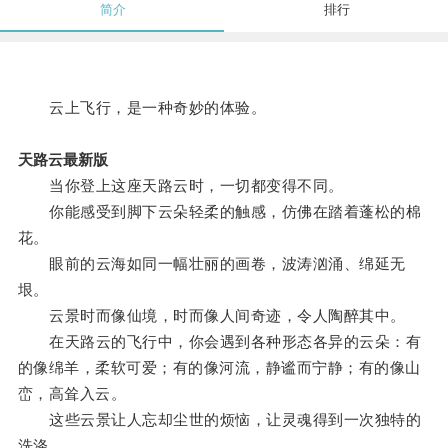
简介
排行
云上飞行，是一种奇妙的体验。
天路云最新版
当你登上这座天路云时，一切都变得不同。
你能感受到脚下云朵轻柔的触感，仿佛在踏着蓬松的棉
花。
眼前的云海如同一幅壮丽的画卷，波涛汹涌、绵延无
垠。
云景时而像仙境，时而像人间奇迹，令人陶醉其中。
在天路云的飞行中，你会遇到各种形态各异的云朵：有
的像绵羊，柔软可爱；有的像河流，静谧而宁静；有的像山
峦，高耸入云。
这些云景让人忘却尘世的烦恼，让灵魂得到一次独特的
洗涤。